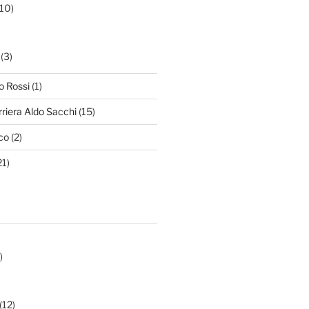
10)
)
(3)
o Rossi
(1)
rriera Aldo Sacchi
(15)
co
(2)
21)
)
(12)