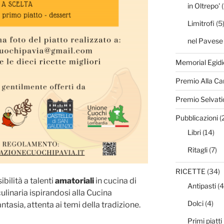
in Oltrepo'
(
Limitrofi
(5
nel Pavese
Memorial Egidi
Premio Alla Ca
Premio Selvati
Pubblicazioni
(
Libri
(14)
Ritagli
(7)
RICETTE
(34)
ibilità a talenti
amatoriali
in cucina di
Antipasti
(4
ulinaria ispirandosi alla Cucina
Dolci
(4)
ntasia, attenta ai temi della tradizione.
Primi piatti