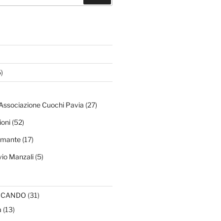
)
 Associazione Cuochi Pavia
(27)
ioni
(52)
amante
(17)
vio Manzali
(5)
RCANDO
(31)
a
(13)