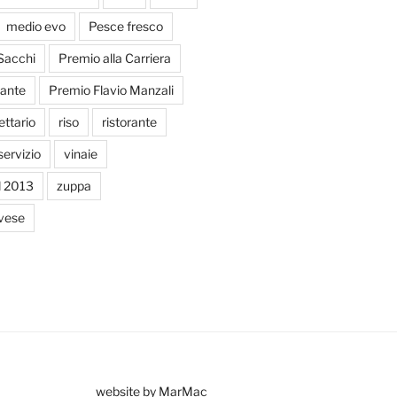
medio evo
Pesce fresco
Sacchi
Premio alla Carriera
ante
Premio Flavio Manzali
ettario
riso
ristorante
servizio
vinaie
d 2013
zuppa
avese
website by MarMac