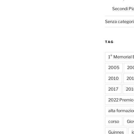
Secondi Pia
Senza categori
TAG
1° Memorial E
2005
20
2010
201
2017
201
2022 Premio A
alta formazi
corso
Gio
Guinnes
i