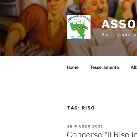
Salta
al
contenuto
ASSO
Associazione se
Home
Tesseramento
Alb
TAG:
RISO
PUBBLICATO
28 MARZO 2021
IL
Concorso “Il Riso i