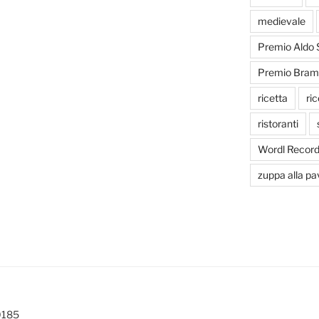
medievale
Premio Aldo 
Premio Bram
ricetta
ric
ristoranti
Wordl Recor
zuppa alla p
0185