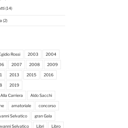
tti
(14)
a
(2)
gidio Rossi
2003
2004
06
2007
2008
2009
1
2013
2015
2016
8
2019
lla Carriera
Aldo Sacchi
one
amatoriale
concorso
vanni Selvatico
gran Gala
ovanni Selvatico
Libri
Libro