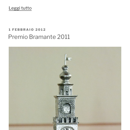
“Premio
Leggi tutto
Alla
Carriera
Aldo
PUBBLICATO
1 FEBBRAIO 2012
IL
Sacchi
Premio Bramante 2011
2011”