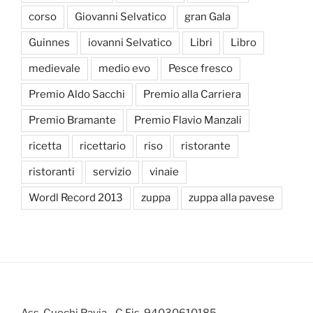
corso
Giovanni Selvatico
gran Gala
Guinnes
iovanni Selvatico
Libri
Libro
medievale
medio evo
Pesce fresco
Premio Aldo Sacchi
Premio alla Carriera
Premio Bramante
Premio Flavio Manzali
ricetta
ricettario
riso
ristorante
ristoranti
servizio
vinaie
Wordl Record 2013
zuppa
zuppa alla pavese
Ass. Cuochi Pavia - C.Fis. 94030610185