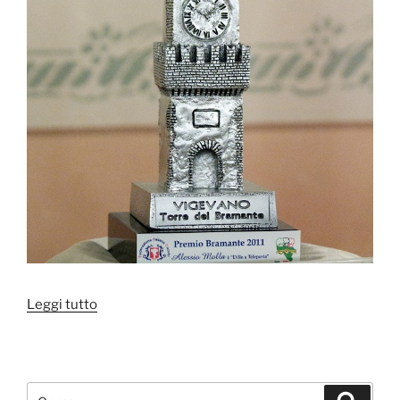
“Premio
Leggi tutto
Bramante
2011”
Cerca:
Cerca