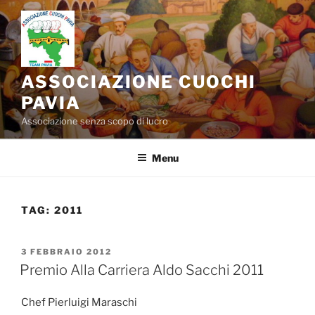
Salta
al
contenuto
ASSOCIAZIONE CUOCHI
PAVIA
Associazione senza scopo di lucro
Menu
TAG:
2011
PUBBLICATO
3 FEBBRAIO 2012
IL
Premio Alla Carriera Aldo Sacchi 2011
Chef Pierluigi Maraschi